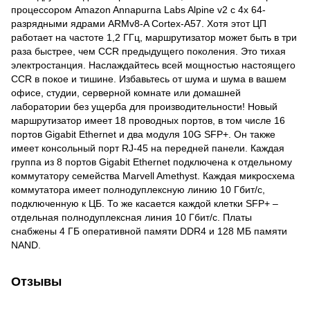
процессором Amazon Annapurna Labs Alpine v2 с 4x 64-
разрядными ядрами ARMv8-A Cortex-A57. Хотя этот ЦП
работает на частоте 1,2 ГГц, маршрутизатор может быть в три
раза быстрее, чем CCR предыдущего поколения. Это тихая
электростанция. Наслаждайтесь всей мощностью настоящего
CCR в покое и тишине. Избавьтесь от шума и шума в вашем
офисе, студии, серверной комнате или домашней
лаборатории без ущерба для производительности! Новый
маршрутизатор имеет 18 проводных портов, в том числе 16
портов Gigabit Ethernet и два модуля 10G SFP+. Он также
имеет консольный порт RJ-45 на передней панели. Каждая
группа из 8 портов Gigabit Ethernet подключена к отдельному
коммутатору семейства Marvell Amethyst. Каждая микросхема
коммутатора имеет полнодуплексную линию 10 Гбит/с,
подключенную к ЦБ. То же касается каждой клетки SFP+ –
отдельная полнодуплексная линия 10 Гбит/с. Платы
снабжены 4 ГБ оперативной памяти DDR4 и 128 МБ памяти
NAND.
Отзывы