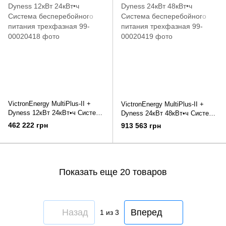
VictronEnergy MultiPlus-II +
VictronEnergy MultiPlus-II +
Dyness 12кВт 24кВт•ч Система
Dyness 24кВт 48кВт•ч Система
бесперебойного питания
бесперебойного питания
462 222 грн
913 563 грн
трехфазная
трехфазная
Показать еще 20 товаров
Назад
Вперед
1
из 3