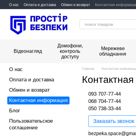
Перейти к основному контенту
О нас
Оплата и доставка
Обмен и возврат
Контактная информац
Домофони,
Мережеве
Відеонагляд
контроль
обладнання
доступу
О нас
Главная
Контактная информа
Контактная
Оплата и доставка
Обмен и возврат
093 707-77-44
Контактная информация
068 704-77-44
050 738-33-44
Блог
Пользовательское
Заказать звонок
соглашение
bezpeka.space@gmai