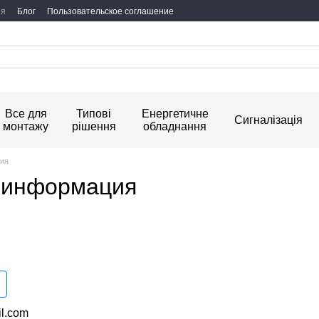
ия
Блог
Пользовательское соглашение
Все для
Типові
Енергетичне
Сигналізація
монтажу
рішення
обладнання
ция
 информация
l.com