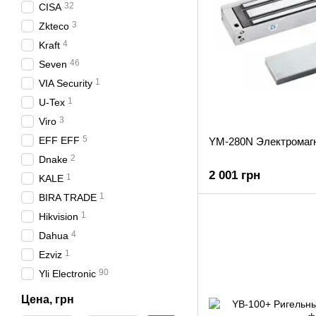
32
CISA
3
Zkteco
4
Kraft
46
Seven
1
VIA Security
1
U-Tex
3
Viro
5
EFF EFF
YM-280N Электромаг
2
Dnake
2 001 грн
1
KALE
1
BIRA TRADE
1
Hikvision
4
Dahua
1
Ezviz
90
Yli Electronic
Цена, грн