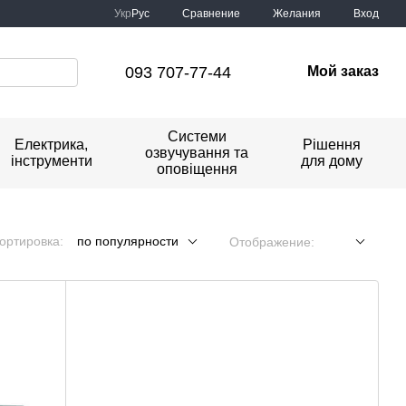
Сравнение
Укр
Рус
Желания
Вход
093 707-77-44
Мой заказ
Системи
Електрика,
Рішення
озвучування та
інструменти
для дому
оповіщення
ортировка:
по популярности
Отображение: