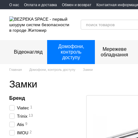
Перейти к основному контенту
О нас
Оплата и доставка
Обмен и возврат
Контактная информац
Домофони,
Мережеве
Відеонагляд
контроль
обладнання
доступу
Главная
Домофони, контроль доступу
Замки
Замки
Бренд
1
Viatec
13
Trinix
9
Atis
2
IMOU