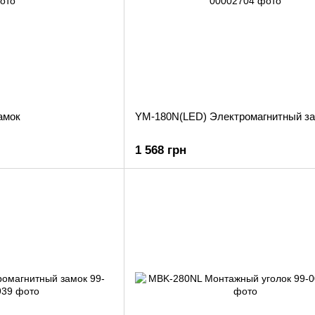
амок
YM-180N(LED) Электромагнитный з
1 568 грн