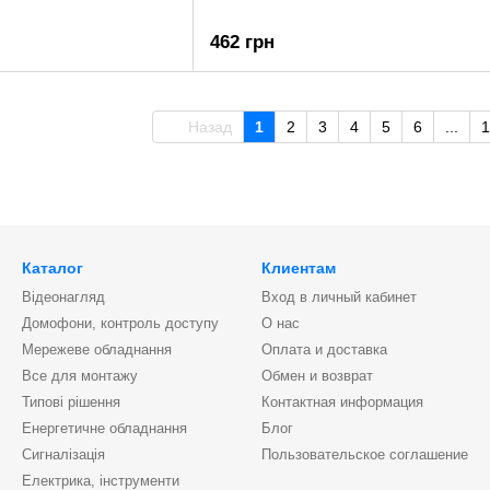
462 грн
Назад
1
2
3
4
5
6
...
1
Каталог
Клиентам
Відеонагляд
Вход в личный кабинет
Домофони, контроль доступу
О нас
Мережеве обладнання
Оплата и доставка
Все для монтажу
Обмен и возврат
Типові рішення
Контактная информация
Енергетичне обладнання
Блог
Сигналізація
Пользовательское соглашение
Електрика, інструменти