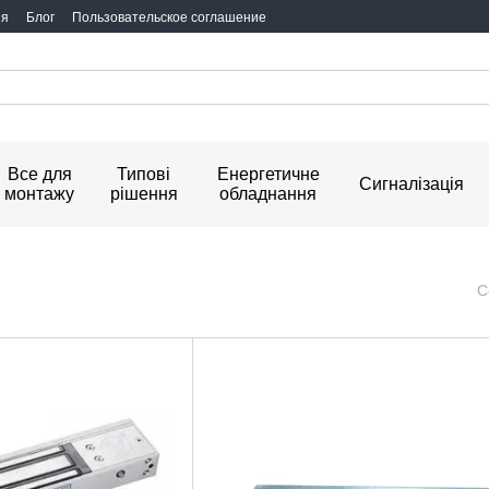
ия
Блог
Пользовательское соглашение
Все для
Типові
Енергетичне
Сигналізація
монтажу
рішення
обладнання
С