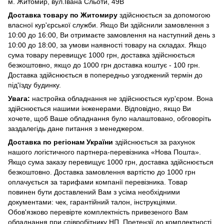
м. Житомир, вул.Івана Сльоти, 49В
Доставка товару по Житомиру
здійснюється за допомогою
власної кур'єрської служби. Якщо Ви здійснили замовлення з
10:00 до 16:00, Ви отримаєте замовлення на наступний день з
10:00 до 18:00, за умови наявності товару на складах. Якщо
сума товару перевищує 1000 грн, доставка здійснюється
безкоштовно, якщо до 1000 грн доставка коштує - 100 грн.
Доставка здійснюється в попередньо узгоджений термін до
під'їзду будинку.
Увага:
настройка обладнання не здійснюється кур'єром. Вона
здійснюється нашими інженерами. Відповідно, якщо Ви
хочете, щоб Ваше обладнання було налаштовано, обговоріть
заздалегідь дане питання з менеджером.
Доставка по регіонам України
здійснюється за рахунок
нашого логістичного партнера-перевізника «Нова Пошта».
Якщо сума заказу перевищує 1000 грн, доставка здійснюється
безкоштовно. Доставка замовлення вартістю до 1000 грн
оплачується за тарифами компанії перевізника. Товар
повинен бути доставлений Вам з усіма необхідними
документами: чек, гарантійний талон, інструкціями.
Обов'язково перевірте комплектність привезеного Вам
обладнання при співробітнику НП. Претензії до комплектності