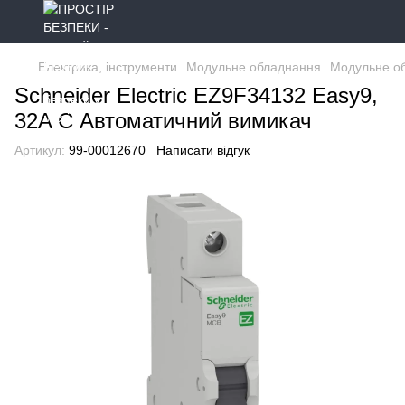
Електрика, інструменти
Модульне обладнання
Модульне об
Schneider Electric EZ9F34132 Easy9,
32A C Автоматичний вимикач
Артикул:
99-00012670
Написати відгук