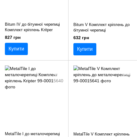
Bitum IV до бітумної черепиці
Bitum V Комплект кріплень до
Комплект кріплень Kritper
бітумної черепиці
827 грн
632 грн
Купити
Купити
MetalTile I до металочерепиці
MetalTile V Комплект кріплень