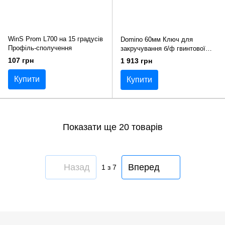
WinS Prom L700 на 15 градусів
Domino 60мм Ключ для
Профіль-сполучення
закручування б/ф гвинтової
палі
107 грн
1 913 грн
Купити
Купити
Показати ще 20 товарів
Назад
Вперед
1
з 7