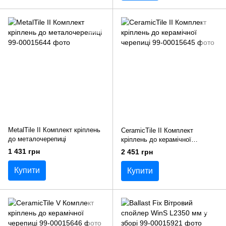
MetalTile II Комплект кріплень
CeramicTile II Комплект
до металочерепиці
кріплень до керамічної
черепиці
1 431 грн
2 451 грн
Купити
Купити