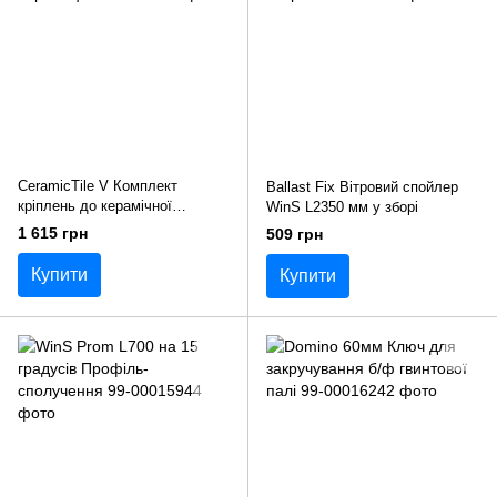
CeramicTile V Комплект
Ballast Fix Вітровий спойлер
кріплень до керамічної
WinS L2350 мм у зборі
черепиці
1 615 грн
509 грн
Купити
Купити