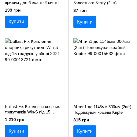
прижим для баластної системи
баластного блоку (2шт)
у зборі (4шт)
199 грн
37 грн
Купити
Купити
Ballast Fix Кріплення опорних
Al тип1 до 1145мм 300мм (2шт)
трикутників Win-S під 15
Подовжувач крайній Kripter
градусів у зборі 2021
1 210 грн
315 грн
Купити
Купити