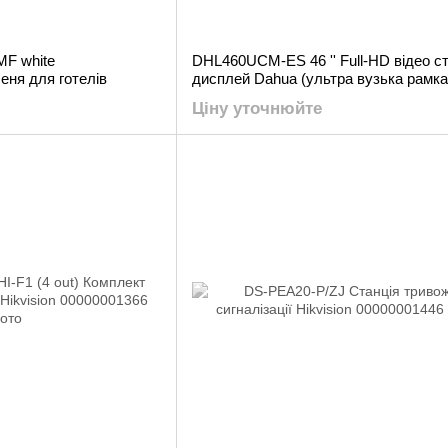
F white
DHL460UCM-ES 46 '' Full-HD відео ст
еня для готелів
дисплей Dahua (ультра вузька рамка
Ціну уточнюйте