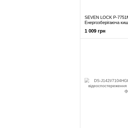
SEVEN LOCK P-7751M
Енергозберігаюча киш
1 009 грн