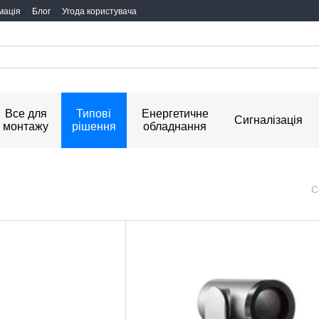
мація
Блог
Угода користувача
Все для
Типові
Енергетичне
Сигналізація
монтажу
рішення
обладнання
С