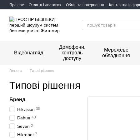
Перейти до основного контенту
Про нас
Оплата і доставка
Обмін та повернення
Контактна інфор
Домофони,
Мережеве
Відеонагляд
контроль
обладнання
доступу
Головна
Типові рішення
Типові рішення
Бренд
35
Hikvision
43
Dahua
2
Seven
7
Hikrobot