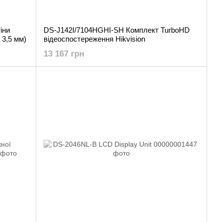
іни
DS-J142I/7104HGHI-SH Комплект TurboHD
 3,5 мм)
відеоспостереження Hikvision
13 167 грн