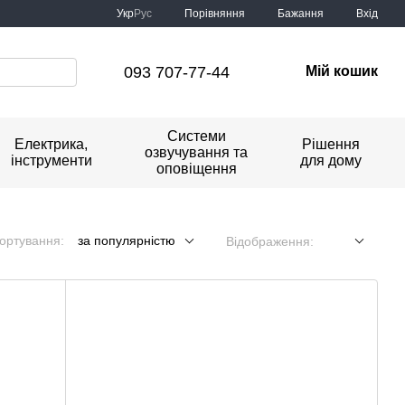
Порівняння
Укр
Рус
Бажання
Вхід
093 707-77-44
Мій кошик
Системи
Електрика,
Рішення
озвучування та
інструменти
для дому
оповіщення
ортування:
за популярністю
Відображення: