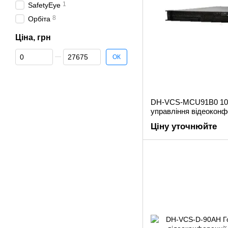
1
SafetyEye
8
Орбіта
Ціна, грн
Від Ціна, грн
До Ціна, грн
ОК
DH-VCS-MCU91B0 10-
управління відеокон
Ціну уточнюйте