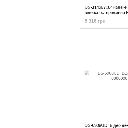
DS-J142I/7104HGHI-F1
відеоспостереження H
8 316 грн
DS-6908UDI Відео дек