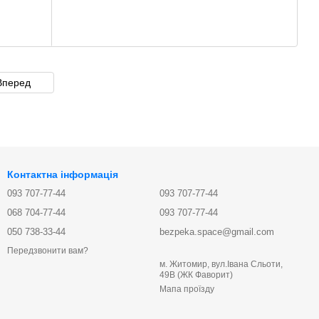
Вперед
Контактна інформація
093 707-77-44
093 707-77-44
068 704-77-44
093 707-77-44
050 738-33-44
bezpeka.space@gmail.com
Передзвонити вам?
м. Житомир, вул.Івана Сльоти,
49В (ЖК Фаворит)
Мапа проїзду