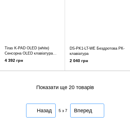
Tiras K-PAD OLED (white)
DS-PK1-LT-WE Бездротова РК-
Сенсорна OLED клавіатура
клавіатура
Тірас
4 392 грн
2 040 грн
Показати ще 20 товарів
Назад
Вперед
5
з 7