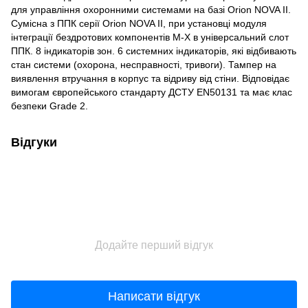
для управління охоронними системами на базі Orion NOVA II.
Сумісна з ППК серії Orion NOVA II, при установці модуля
інтеграції бездротових компонентів M-X в універсальний слот
ППК. 8 індикаторів зон. 6 системних індикаторів, які відбивають
стан системи (охорона, несправності, тривоги). Тампер на
виявлення втручання в корпус та відриву від стіни. Відповідає
вимогам європейського стандарту ДСТУ EN50131 та має клас
безпеки Grade 2.
Відгуки
Додайте перший відгук
Написати відгук