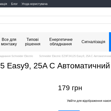
мація
Блог
Угода користувача
Все для
Типові
Енергетичне
Сигналізація
монтажу
рішення
обладнання
днання Schneider Electric
Schneider Electric EZ9F34125 Easy9, 25A C Автоматични
25 Easy9, 25A C Автоматични
179 грн
Увійти
для відображення накоп
%