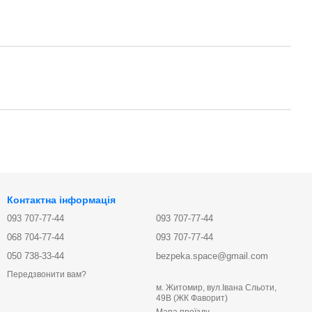
Контактна інформація
093 707-77-44
093 707-77-44
068 704-77-44
093 707-77-44
050 738-33-44
bezpeka.space@gmail.com
Передзвонити вам?
м. Житомир, вул.Івана Сльоти,
49В (ЖК Фаворит)