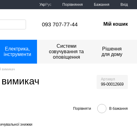
Порівняння
Укр
Рус
Бажання
Вхід
093 707-77-44
Мій кошик
Системи
Електрика,
Рішення
озвучування та
інструменти
для дому
оповіщення
й вимикач
й вимикач
Артикул
99-00012669
Порівняти
В бажання
ичувальної знижки