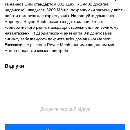
та найновішим стандартом 802.11ax, RG-M32 досягає
надвисокої швидкості 3200 Мбіт/с, покращуючи загальну якість
роботи в мережі для користувачів. Налаштуйте домашню
мережу в Reyee Route всього за дві хвилини. Чіпсет
корпоративного рівня, найкраща стабільність при великому
навантаженні. 4 дводіапазонні антени та 8 підсилювачів
сигналу забезпечують покриття всієї домашньої мережі.
Ексклюзивне рішення Reyee Mesh: одним клацанням миші
можна поєднати кілька пристроїв.
Відгуки
Додайте перший відгук