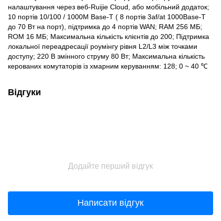
налаштування через веб-Ruijie Cloud, або мобільний додаток;
10 портів 10/100 / 1000M Base-T ( 8 портів 3af/at 1000Base-T
до 70 Вт на порт), підтримка до 4 портів WAN; RAM 256 МБ;
ROM 16 МБ; Максимальна кількість клієнтів до 200; Підтримка
локальної переадресації роумінгу рівня L2/L3 між точками
доступу; 220 В змінного струму 80 Вт; Максимальна кількість
керованих комутаторів із хмарним керуванням: 128; 0 ~ 40 ℃
Відгуки
Додайте перший відгук
Написати відгук