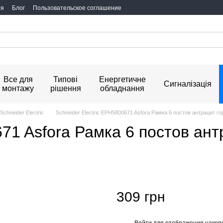
ия
Блог
Пользовательское соглашение
Все для
Типові
Енергетичне
Сигналізація
монтажу
рішення
обладнання
Schneider Electric
Schneider Electric EPH5800671 Asfora Рамка 6 постов антрацит г
671 Asfora Рамка 6 постов ан
309 грн
Войти
для отображения накопи