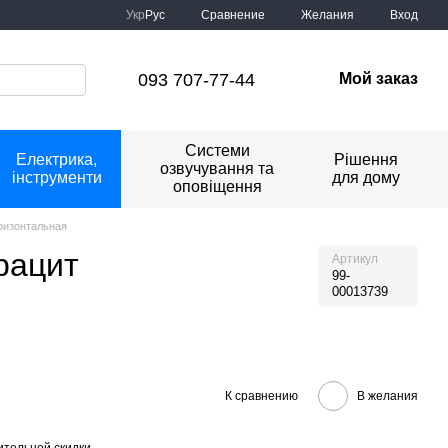
Сравнение
Укр
Рус
Желания
Вход
093 707-77-44
Мой заказ
Системи
Електрика,
Рішення
озвучування та
інструменти
для дому
оповіщення
оризонтальная
трацит
Артикул
99-
00013739
К сравнению
В желания
тельной скидки