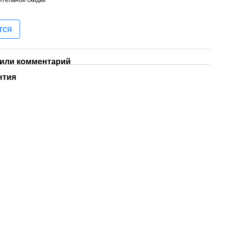
тся
или комментарий
нтия