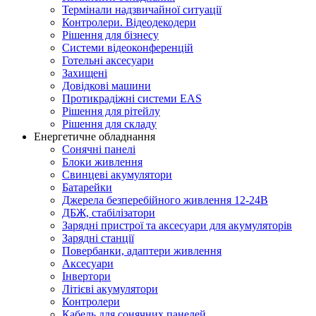
Термінали надзвичайної ситуації
Контролери. Відеодекодери
Рішення для бізнесу
Системи відеоконференцій
Готельні аксесуари
Захищені
Довідкові машини
Протикрадіжні системи EAS
Рішення для рітейлу
Рішення для складу
Енергетичне обладнання
Сонячні панелі
Блоки живлення
Свинцеві акумулятори
Батарейки
Джерела безперебійного живлення 12-24В
ДБЖ, стабілізатори
Зарядні пристрої та аксесуари для акумуляторів
Зарядні станції
Повербанки, адаптери живлення
Аксесуари
Інвертори
Літієві акумулятори
Контролери
Кабель для сонячних панелей