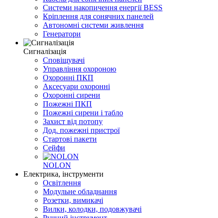
Системи накопичення енергії BESS
Кріплення для сонячних панелей
Автономні системи живлення
Генератори
Сигналізація
Сповіщувачі
Управління охороною
Охоронні ПКП
Аксесуари охоронні
Охоронні сирени
Пожежні ПКП
Пожежні сирени і табло
Захист від потопу
Дод. пожежні пристрої
Стартові пакети
Сейфи
NOLON
Електрика, інструменти
Освітлення
Модульне обладнання
Розетки, вимикачі
Вилки, колодки, подовжувачі
Ручний інструмент