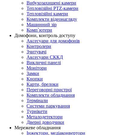
Вибухозахищені камери
Тепловізійні PTZ-камери
Тепловізійні камери
Комплекти відеонагляду
Машинний зір
Комп`ютери
Домофони, контроль доступу
Аксесуари для домофонів
Контролери
Зчитувачі
Аксесуари СККД
Викличні панелі
Монітори
Замки
Кнопки
Карти, брелоки
Переговорні пристрої
Комплекти обладнання
Термінали
Системи паркування
Турнікети
Металодетектори
Дверні доводчики
Мережеве обладнання
Інжектори, медіаконвертори