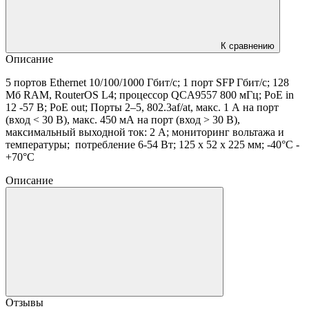
К сравнению
Описание
5 портов Ethernet 10/100/1000 Гбит/с; 1 порт SFP Гбит/с; 128
Мб RAM, RouterOS L4; процессор QCA9557 800 мГц; PoE in
12 -57 В; PoE out; Порты 2–5, 802.3af/at, макс. 1 А на порт
(вход < 30 В), макс. 450 мА на порт (вход > 30 В),
максимальный выходной ток: 2 А; мониторинг вольтажа и
температуры; потребление 6-54 Вт; 125 x 52 x 225 мм; -40°C -
+70°C
Описание
Отзывы