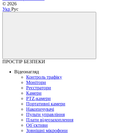
© 2026
Укр
Рус
ПРОСТІР БЕЗПЕКИ
Відеонагляд
Контроль трафіку
Монітори
Реєстратори
Камери
PTZ-камери
Портативні камери
Накопичувачі
Пульти управління
Плати відеозахоплення
Об`єктиви
Зовнішні мікрофони