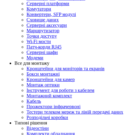
Серверні платформи
Комутатори
Конвертери, SFP модулі
Сховище даних
Серверні аксесуари
Маршрутизатор
Точки доступу
Wi-Fi мости
Патч-корди RJ45
Серверні шафи
Модеми
Все для монтажу
Кронштейни для моніторів та екранів
Бокси монтажні
Кронштейни для камер
Монтаж оптики
Інструмент для роботи з кабелем
Монтажний комплект
Кабель
Прожектори інфрачервоні
Тестери телеком мереж та ліній передачі даних
Розподільчі коробки
Типові рішення
Відеостіни
Комплекти обладнання