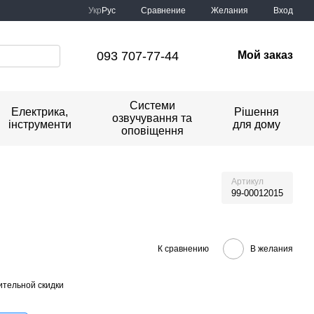
Сравнение
Укр
Рус
Желания
Вход
093 707-77-44
Мой заказ
Системи
Електрика,
Рішення
озвучування та
інструменти
для дому
оповіщення
Артикул
99-00012015
К сравнению
В желания
тельной скидки