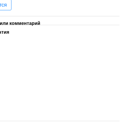
тся
или комментарий
нтия