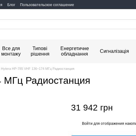
ия
Блог
Пользовательское соглашение
Все для
Типові
Енергетичне
Сигналізація
монтажу
рішення
обладнання
Hytera HP-785 VHF 136~174 МГц Радиостанция
4 МГц Радиостанция
31 942 грн
Войти
для отображения накопи
%