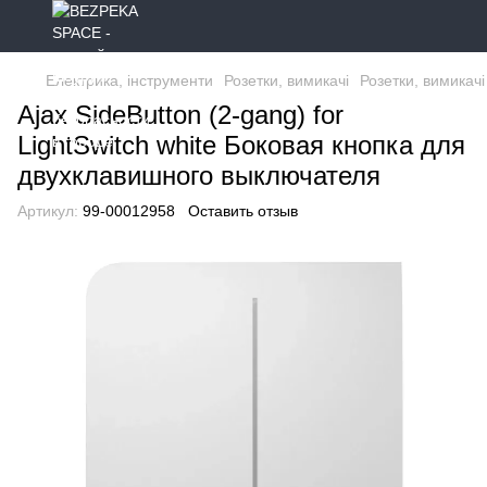
Електрика, інструменти
Розетки, вимикачі
Розетки, вимикачі
Ajax SideButton (2-gang) for
LightSwitch white Боковая кнопка для
двухклавишного выключателя
Артикул:
99-00012958
Оставить отзыв