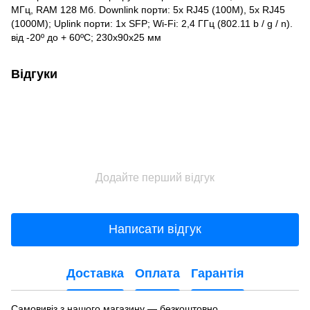
МГц, RAM 128 Мб. Downlink порти: 5x RJ45 (100M), 5x RJ45
(1000M); Uplink порти: 1x SFP; Wi-Fi: 2,4 ГГц (802.11 b / g / n).
від -20º до + 60ºC; 230х90x25 мм
Відгуки
Додайте перший відгук
Написати відгук
Доставка
Оплата
Гарантія
Самовивіз з нашого магазину — безкоштовно.